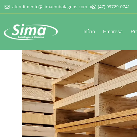
atendimento@simaembalagens.com.br
(47) 99729-0741
Início
Empresa
Pr