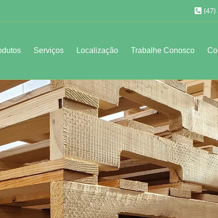
(47)
odutos
Serviços
Localização
Trabalhe Conosco
Co