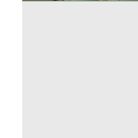
Soluçõe
embalage