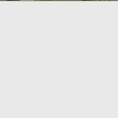
s em pallets e
ns de madeira
Fale Conosco